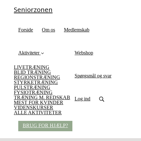
Seniorzonen
Forside
Om os
Medlemskab
Aktiviteter
Webshop
LIVETRÆNING
BLID TRÆNING
Spørgsmål og svar
REGIONSTRÆNING
STYRKETRÆNING
PULSTRÆNING
FYSIOTRÆNING
TRÆNING M. REDSKAB
Log ind
MEST FOR KVINDER
VIDENSKURSER
ALLE AKTIVITETER
BRUG FOR HJÆLP?