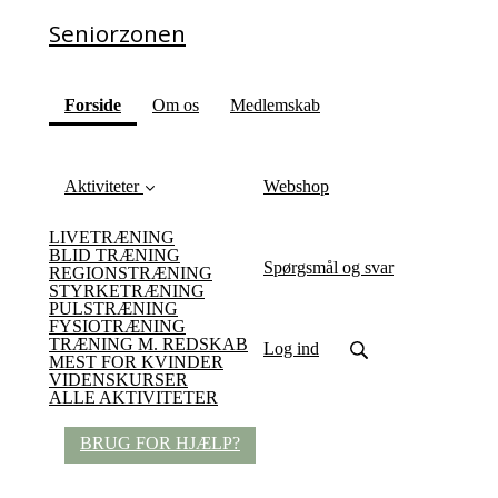
Seniorzonen
(current)
Forside
Om os
Medlemskab
Aktiviteter
Webshop
LIVETRÆNING
BLID TRÆNING
Spørgsmål og svar
REGIONSTRÆNING
STYRKETRÆNING
PULSTRÆNING
FYSIOTRÆNING
TRÆNING M. REDSKAB
Log ind
MEST FOR KVINDER
VIDENSKURSER
ALLE AKTIVITETER
BRUG FOR HJÆLP?