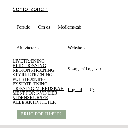
Seniorzonen
Forside
Om os
Medlemskab
Aktiviteter
Webshop
LIVETRÆNING
BLID TRÆNING
Spørgsmål og svar
REGIONSTRÆNING
STYRKETRÆNING
PULSTRÆNING
FYSIOTRÆNING
TRÆNING M. REDSKAB
Log ind
MEST FOR KVINDER
VIDENSKURSER
ALLE AKTIVITETER
BRUG FOR HJÆLP?